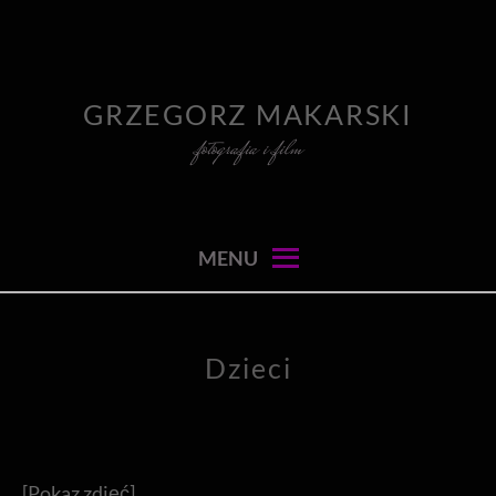
Skip
to
content
GRZEGORZ MAKARSKI
fotografia i film
MENU
Dzieci
[Pokaz zdjęć]